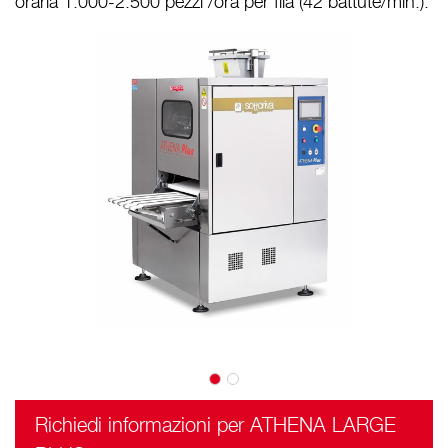
oraria 1.000-2.500 pezzi /ora per fila (42 battute/min.).
Richiedi informazioni per ATHENA LARGE