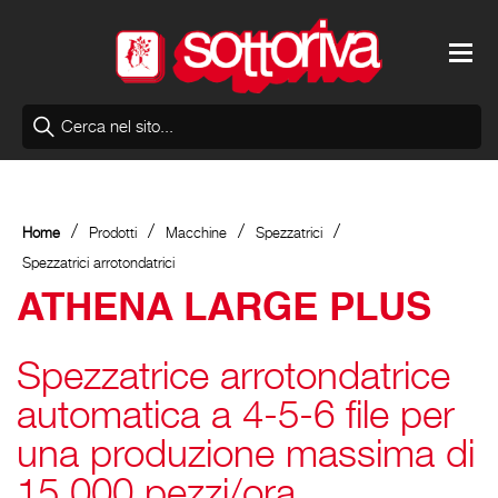
/
/
/
/
Home
Prodotti
Macchine
Spezzatrici
Spezzatrici arrotondatrici
ATHENA LARGE PLUS
Spezzatrice arrotondatrice
automatica a 4-5-6 file per
una produzione massima di
15.000 pezzi/ora.