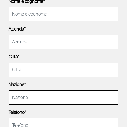
Nome e cognome*
Azienda*
Città*
Nazione*
Telefono*