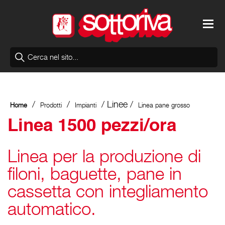
/
/
/ Linee /
Home
Prodotti
Impianti
Linea pane grosso
Linea 1500 pezzi/ora
Linea per la produzione di
filoni, baguette, pane in
cassetta con integliamento
automatico.