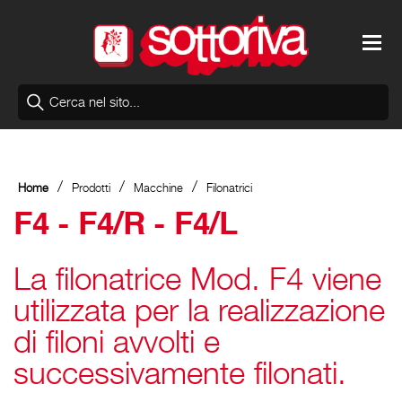
/
/
/
Home
Prodotti
Macchine
Filonatrici
F4 - F4/R - F4/L
La filonatrice Mod. F4 viene
utilizzata per la realizzazione
di filoni avvolti e
successivamente filonati.