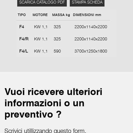
SCARICA CATALOGO PDF
STAMPA SCHEDA
TIPO
MOTORE
MASSA kg
DIMENSIONI mm
F4
KW 1,1
325
2200x1140x2200
F4/R
KW 1,1
325
2200x1140x2200
F4/L
KW 1,1
590
3700x1250x1800
Vuoi ricevere ulteriori
informazioni o un
preventivo ?
Scrivici utillizzando questo form.