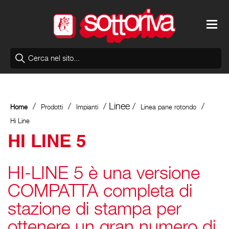
/
/
/ Linee /
/
Home
Prodotti
Impianti
Linea pane rotondo
Hi Line
HI LINE 5
HI-LINE 5 è una versione
COMPATTA completa di
stazione di stampa per
ottenere un gran numero di