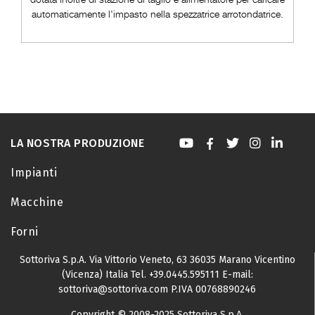
automaticamente l'impasto nella spezzatrice arrotondatrice.
LA NOSTRA PRODUZIONE
Impianti
Macchine
Forni
Sottoriva S.p.A.
Via Vittorio Veneto, 63
36035 Marano Vicentino
(Vicenza) Italia
Tel.
+39.0445.595111
E-mail:
sottoriva@sottoriva.com
P.IVA 00768890246
Copyright © 2008-2025 Sottoriva S.p.A.