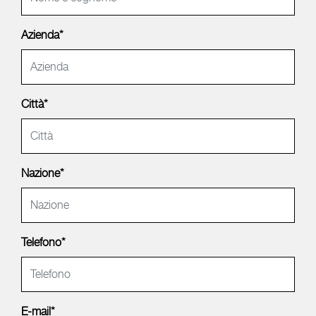
Azienda*
Città*
Nazione*
Telefono*
E-mail*