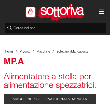
/
/
/
Home
Prodotti
Macchine
Sollevatori/Mandapasta
MP.A
Alimentatore a stella per
alimentazione spezzatrici.
MACCHINE / SOLLEVATORI/MANDAPASTA