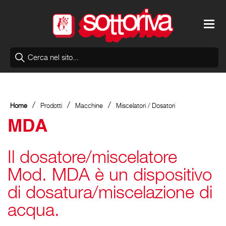
/
/
/
Home
Prodotti
Macchine
Miscelatori / Dosatori
MDA
Il dosatore/miscelatore
Mod. MDA è un dispositivo
di dosatura/miscelazione di
acqua.