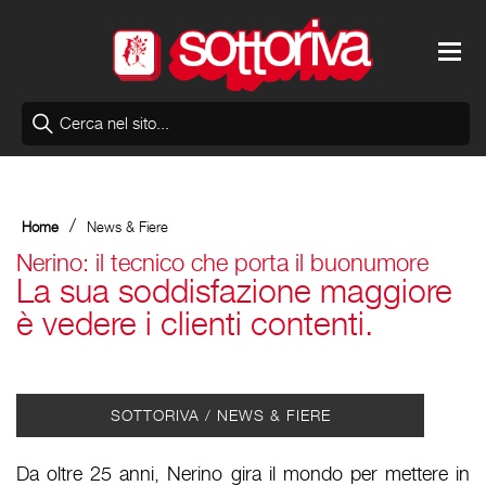
/
Home
News & Fiere
Nerino: il tecnico che porta il buonumore
La sua soddisfazione maggiore
è vedere i clienti contenti.
SOTTORIVA / NEWS & FIERE
Da oltre 25 anni, Nerino gira il mondo per mettere in