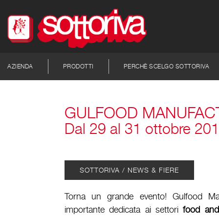
AZIENDA
PRODOTTI
PERCHÈ SCELGO SOTTORIVA
GULFOOD MANUFACT
Dal 29 al 31 ottobre 20
SOTTORIVA / NEWS & FIERE
Torna un grande evento! Gulfood Man
importante dedicata ai settori
food and