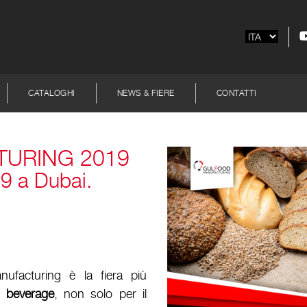
CATALOGHI
NEWS & FIERE
CONTATTI
URING 2019
19 a Dubai.
ufacturing è la fiera più
 beverage
, non solo per il