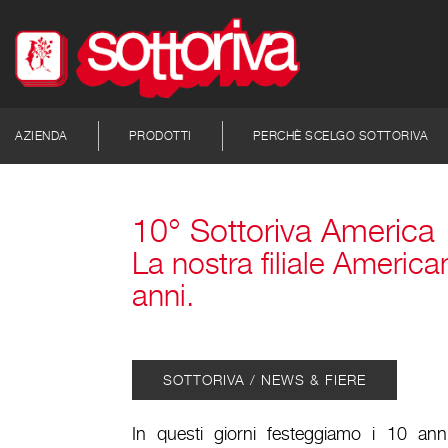
AZIENDA
PRODOTTI
PERCHÈ SCELGO SOTTORIVA
10° Sottoriva America
La nostra filiale Americ
anni.
SOTTORIVA / NEWS & FIERE
In questi giorni festeggiamo i 10 anni