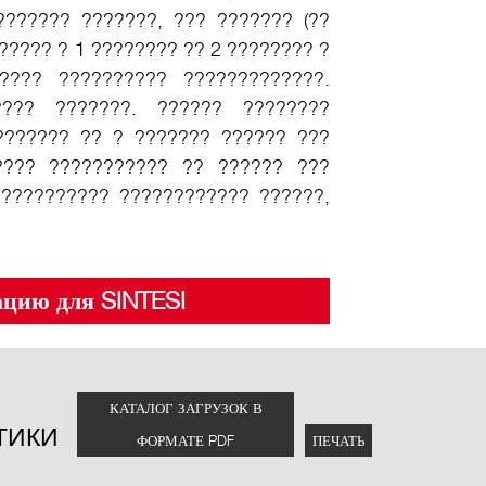
??????? ???????, ??? ??????? (??
????? ? 1 ???????? ?? 2 ???????? ?
???? ?????????? ?????????????.
???? ???????. ?????? ????????
??????? ?? ? ??????? ?????? ???
???? ??????????? ?? ?????? ???
??????????? ???????????? ??????,
цию для SINTESI
КАТАЛОГ ЗАГРУЗОК В
ТИКИ
ФОРМАТЕ PDF
ПЕЧАТЬ