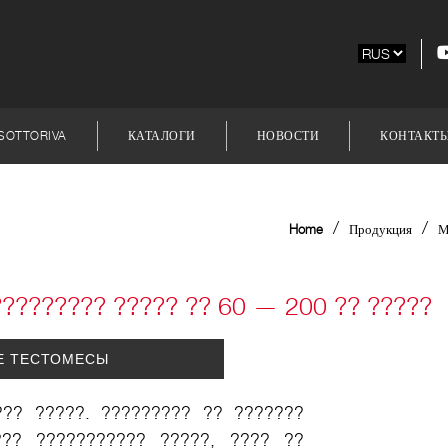
SOTTORIVA
КАТАЛОГИ
НОВОСТИ
КОНТАКТ
/
/
Home
Продукция
????????? ????? ?? 60 — 200 ?? ?????
Е ТЕСТОМЕСЫ
??? ?????. ????????? ?? ???????
??? ??????????? ?????, ???? ??