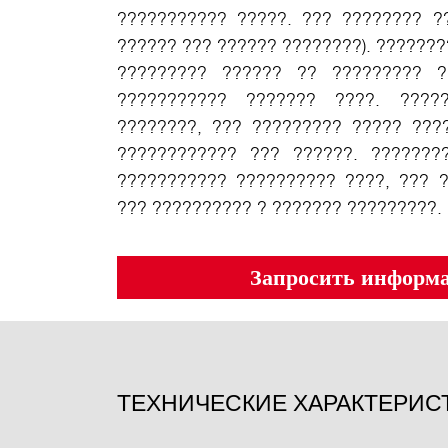
??????????? ?????. ??? ???????? ?
?????? ??? ?????? ????????). ???????
????????? ?????? ?? ????????? ?
??????????? ??????? ????. ????
????????, ??? ????????? ????? ???
???????????? ??? ??????. ???????
??????????? ?????????? ????, ??? 
??? ?????????? ? ??????? ?????????.
Запросить информа
ТЕХНИЧЕСКИЕ ХАРАКТЕРИС